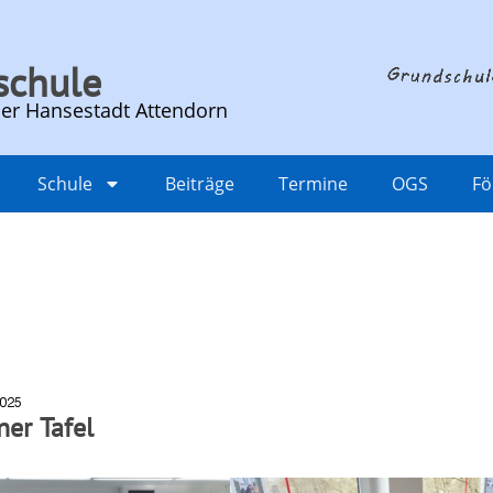
schule
er Hansestadt Attendorn​
Schule
Beiträge
Termine
OGS
Fö
2025
er Tafel