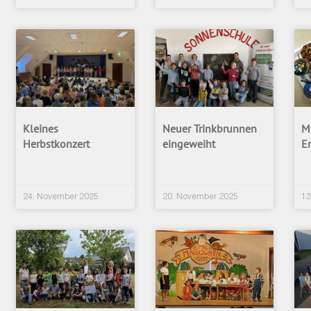
Kleines
Neuer Trinkbrunnen
Mu
Herbstkonzert
eingeweiht
Er
24. November 2025
20. November 2025
13