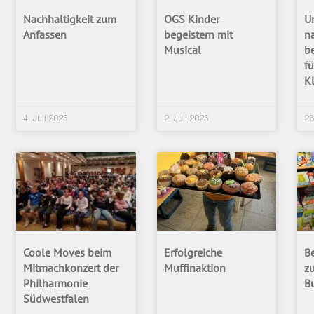
Nachhaltigkeit zum
OGS Kinder
U
Anfassen
begeistern mit
n
Musical
b
fü
K
4. Juli 2025
2. Juli 2025
23
Coole Moves beim
Erfolgreiche
B
Mitmachkonzert der
Muffinaktion
z
Philharmonie
B
Südwestfalen