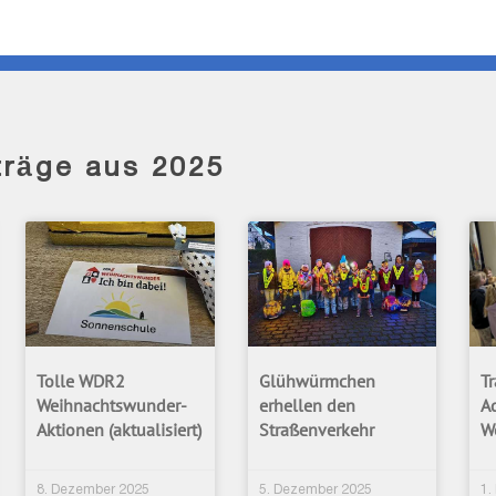
träge aus 2025
Tolle WDR2
Glühwürmchen
Tr
Weihnachtswunder-
erhellen den
A
Aktionen (aktualisiert)
Straßenverkehr
W
8. Dezember 2025
5. Dezember 2025
1.