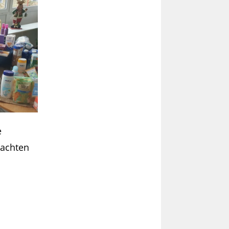
e
nachten