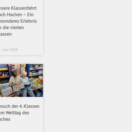
nsere Klassenfahrt
ach Hachen – Ein
esonderes Erlebnis
r die vierten
lassen
. Juni 2025
esuch der 4. Klassen
um Welttag des
uches